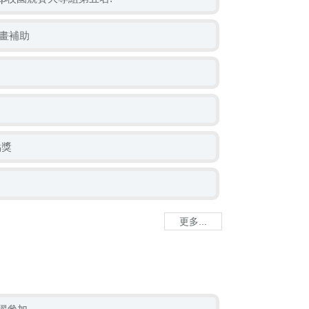
畫補助
點獎
更多...