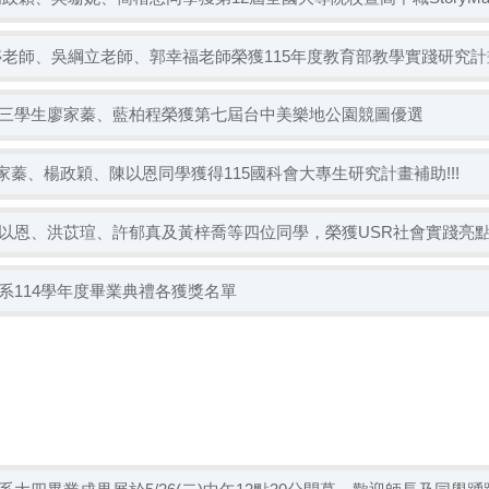
婷老師、吳綱立老師、郭幸福老師榮獲115年度教育部教學實踐研究計
三學生廖家蓁、藍柏程榮獲第七屆台中美樂地公園競圖優選
廖家蓁、楊政穎、陳以恩同學獲得115國科會大專生研究計畫補助!!!
以恩、洪苡瑄、許郁真及黃梓喬等四位同學，榮獲USR社會實踐亮
系114學年度畢業典禮各獲獎名單