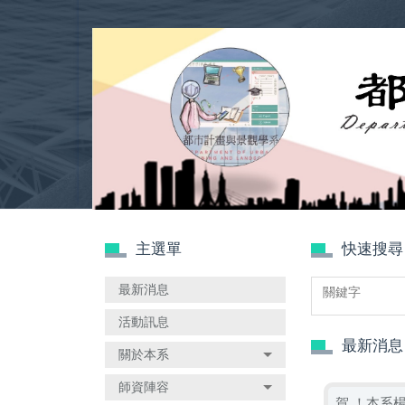
跳
到
主
要
內
容
區
主選單
快速搜尋
最新消息
活動訊息
最新消息
關於本系
師資陣容
賀 ！本系