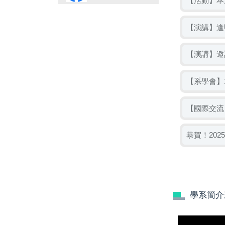
【活動】本
【演講】逢
【演講】邀
【系學會】
【國際交流
恭賀！20
學系簡介