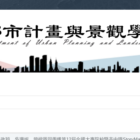
楊政穎、吳珊妮、簡楷恩同學獲第12屆全國大專院校暨高中職StoryM