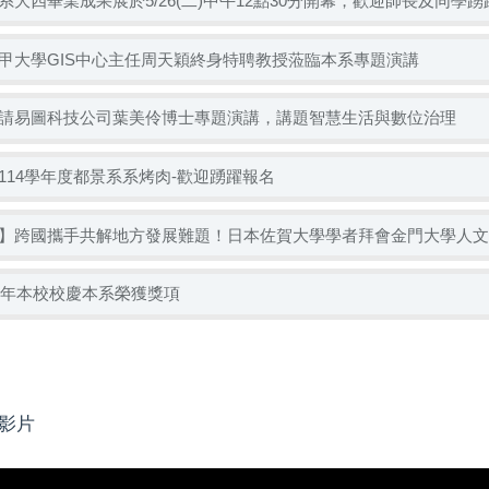
系大四畢業成果展於5/26(二)中午12點30分開幕，歡迎師長及同學
甲大學GIS中心主任周天穎終身特聘教授蒞臨本系專題演講
請易圖科技公司葉美伶博士專題演講，講題智慧生活與數位治理
114學年度都景系系烤肉-歡迎踴躍報名
】跨國攜手共解地方發展難題！日本佐賀大學學者拜會金門大學人文
25年本校校慶本系榮獲獎項
影片